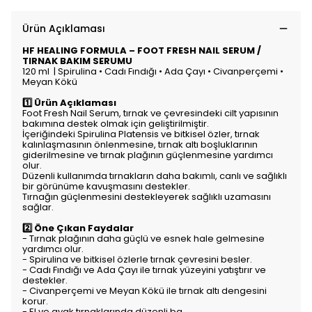
Ürün Açıklaması
HF HEALING FORMULA – FOOT FRESH NAIL SERUM /
TIRNAK BAKIM SERUMU
120 ml | Spirulina • Cadı Fındığı • Ada Çayı • Civanperçemi •
Meyan Kökü
1️⃣ Ürün Açıklaması
Foot Fresh Nail Serum, tırnak ve çevresindeki cilt yapısının
bakımına destek olmak için geliştirilmiştir.
İçeriğindeki Spirulina Platensis ve bitkisel özler, tırnak
kalınlaşmasının önlenmesine, tırnak altı boşluklarının
giderilmesine ve tırnak plağının güçlenmesine yardımcı
olur.
Düzenli kullanımda tırnakların daha bakımlı, canlı ve sağlıklı
bir görünüme kavuşmasını destekler.
Tırnağın güçlenmesini destekleyerek sağlıklı uzamasını
sağlar.
2️⃣ Öne Çıkan Faydalar
- Tırnak plağının daha güçlü ve esnek hale gelmesine
yardımcı olur.
- Spirulina ve bitkisel özlerle tırnak çevresini besler.
- Cadı Fındığı ve Ada Çayı ile tırnak yüzeyini yatıştırır ve
destekler.
- Civanperçemi ve Meyan Kökü ile tırnak altı dengesini
korur.
- El ve ayak tırnaklarında düzenli ba