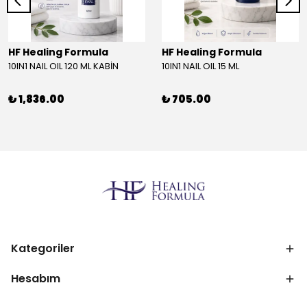
HF Healing Formula
HF Healing Formula
10IN1 NAIL OIL 120 ML KABİN
10IN1 NAIL OIL 15 ML
₺ 1,836.00
₺ 705.00
Kategoriler
Hesabım